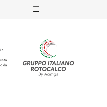
i e
uesta
to da