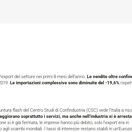
t/export del settore nei primi 8 mesi dell’anno.
Le vendite oltre confin
2019.
Le importazioni complessive sono diminuite del -19,6%
rispet
untura flash
del Centro Studi di Confindustria (CSC) vede l’Italia a ris
eggiorano soprattutto i servizi, ma anche nell’industria si è arresta
one si è già fermata, le imprese hanno più debito, solo l’export era in
 agli scambi mondiali. I tassi di interesse restano stabili in un’Euroz