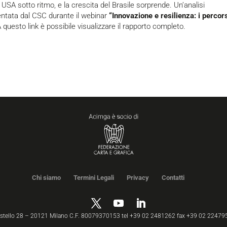
i USA sotto ritmo, e la crescita del Brasile sorprende. Un’analisi
entata dal CSC durante il webinar
“Innovazione e resilienza: i percor
A questo
link
è possibile visualizzare il rapporto completo.
Chi siamo
Termini Legali
Privacy
Contatti
astello 28 – 20121 Milano C.F. 80079370153 tel +39 02 2481262 fax +39 02 22479