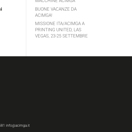
MACCHINE ACIMGA
BUONE VACANZE DA
si
ACIMGA!
MISSIONE ITA/ACIMGA A
PRINTING UNITED, LAS
VEGAS, 23-25 SETTEMBRE
581 info@acimga.it