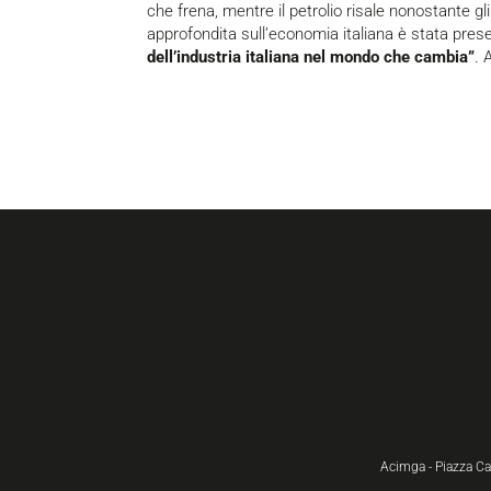
che frena, mentre il petrolio risale nonostante gl
approfondita sull’economia italiana è stata pres
dell’industria italiana nel mondo che cambia”
. 
Acimga - Piazza C