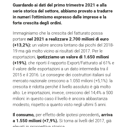
Guardando ai dati del primo trimestre 2021 e alla
serie storica del settore, abbiamo provato a tradurre
in numeri l’ottimismo espresso dalle imprese e la
forte crescita degli ordini.
Immaginiamo che la crescita del fatturato possa
portare
nel 2021 a realizzare 2.700 milioni di euro
(+13,2%):
un valore ancora lontano dai picchi del 2018-
19 ma già molto vicino ai risultati del 2017. Per le
esportazioni,
ipotizziamo un valore di 1.650 milioni
(+19%)
, che riporti il rapporto Export/Fatturato al 61% e
il valore delle esportazioni a un dato intermedia tra il
2015 e il 2016. Le consegne dei costruttori italiani sul
mercato nazionale crescono a 1.050 milioni (+5,1%): la
crescita è ridotta perché il livello assoluto è già molto
alto. Le importazioni, invece, crescono del 14,4% a 500
milioni: in questo caso il livello è ancora abbastanza
modesto, rispetto a quanto visto negli ultimi 5 anni.
Il consumo,
per effetto delle ipotesi precedenti
, arriva
a 1.550 milioni (+7,9%).
Si torna ai livelli del 2017, già
elevati in prospettiva storica.