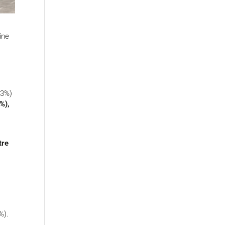
ine
1,3%)
%),
tre
%).