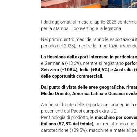
I dati aggiornati al mese di aprile 2026 confer
per la stampa, il converting e la legatoria.
Nei primi quattro mesi dell’anno le esportazioni i
periodo del 2025), mentre le importazioni scendon
La flessione dell’export interessa in particolare
e Germania (-13,6%), mentre si registrano
perfo
Svizzera (+108%), India (+84,6%) e Australia 
delle opportunità commerciali.
Dal punto di vista delle aree geografiche, rim
Medio Oriente, America Latina e Oceania evide
Anche sul fronte delle importazioni prosegue la 
provenienti dai Paesi europei extra-UE.
Per tipologia di prodotto, le
macchine per convert
italiano (57,8% del totale)
, pur registrando una 
cartotecniche (+29,5%), macchine e materiali pe