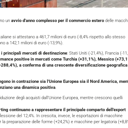
mano un
avvio d’anno complesso per il commercio estero
delle macch
taliane si attestano a 461,7 milioni di euro (-8,4% rispetto allo stesso
o a 142,1 milioni di euro (-13,9%).
 i principali mercati di destinazione
: Stati Uniti (-21,4%), Francia (-1
rmance positive in mercati come Turchia (+31,1%), Messico (+73,1
(+288,4%), a conferma di una crescente diversificazione geografica
angono in contrazione sia l’Unione Europea sia il Nord America, men
nziano una dinamica positiva
.
riduzione degli acquisti dall’Unione Europea, mentre crescono quelli
ing continuano a rappresentare il principale comparto dell’export
flessione del 12,4%. In crescita, invece, le esportazioni di macchine
r la preparazione delle forme (+24,2%) e macchine per legatoria (+8,8