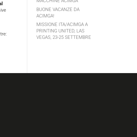
MACCHINE ACIMGA
al
BUONE VACANZE DA
sive
ACIMGA!
MISSIONE ITA/ACIMGA A
PRINTING UNITED, LAS
tre:
VEGAS, 23-25 SETTEMBRE