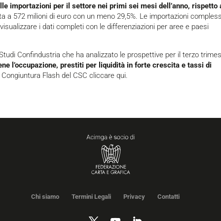
lle importazioni per il settore nei primi sei mesi dell
’
anno, rispetto 
esta a 572 milioni di euro con un meno 29,5%. Le importazioni comples
visualizzare i dati completi con le differenziazioni per aree e paesi
 Studi Confindustria che ha analizzato le prospettive per il terzo trimes
ene l
’
occupazione, prestiti per liquidit
à
in forte crescita e tassi di
la Congiuntura Flash del CSC
cliccare qui
.
Chi siamo
Termini Legali
Privacy
Contatti