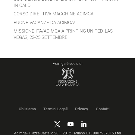
IN CALO
CORSO DIRETTIVA MACCHINE ACIMGA
BUONE VACANZE DA ACIMGA!
MISSIONE ITA/ACIMGA A PRINTING UNITED, LAS
VEGAS, 23-25 SETTEMBRE
Chi siamo
Termini Legali
Privacy
Contatti
Acimga - Piazza Castello 28 – 20121 Milano C.F. 80079370153 tel