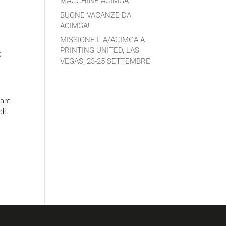
MACCHINE ACIMGA
BUONE VACANZE DA
ACIMGA!
MISSIONE ITA/ACIMGA A
PRINTING UNITED, LAS
e
VEGAS, 23-25 SETTEMBRE
gare
di