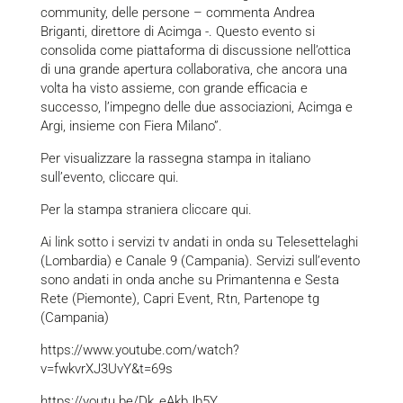
community, delle persone – commenta Andrea
Briganti, direttore di Acimga -. Questo evento si
consolida come piattaforma di discussione nell’ottica
di una grande apertura collaborativa, che ancora una
volta ha visto assieme, con grande efficacia e
successo, l’impegno delle due associazioni, Acimga e
Argi, insieme con Fiera Milano”.
Per visualizzare la rassegna stampa in italiano
sull’evento,
cliccare qui
.
Per la stampa straniera
cliccare qui.
Ai link sotto i servizi tv andati in onda su Telesettelaghi
(Lombardia) e Canale 9 (Campania). Servizi sull’evento
sono andati in onda anche su Primantenna e Sesta
Rete (Piemonte), Capri Event, Rtn, Partenope tg
(Campania)
https://www.youtube.com/watch?
v=fwkvrXJ3UvY&t=69s
https://youtu.be/Dk_eAkbJb5Y