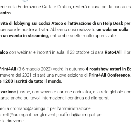
ede della Federazione Carta e Grafica, resterà chiusa per la pausa es
ientro
.
ività di lobbying sui codici Ateco e l’attivazione di un Help Desk
per
ipensare le nostre attività. Abbiamo così realizzato
un webinar sulla
in un evento in streaming,
entrambe scelte molto apprezzate
calco
con webinar e incontri in aula. Il 23 ottobre ci sarà
Roto4All
, il 
Print4All
(3-6 maggio 2022) vedrà in autunno
4 roadshow esteri in Eg
rimavera del 2021 ci sarà una nuova edizione di
Print4All Conference
,
e 1200 iscritti da tutto il mondo.
izzazione
(tissue, non-woven e cartone ondulato), e la rete globale co
tanze anche sui tavoli internazionali continua ad allargarsi.
arci a
cromano@acimga.it
per l’amministrazione,
arrett@acimga.it
per gli eventi,
ciuffrida@acimga.it
per
 la direzione.